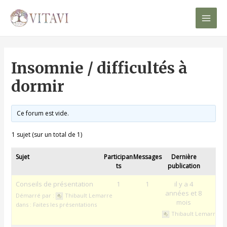
Mai
Men
Insomnie / difficultés à
dormir
Ce forum est vide.
1 sujet (sur un total de 1)
Sujet
Participan
Messages
Dernière
ts
publication
Conseils de présentation
1
1
il y a 4
années et 8
Démarré par :
Thibault Lemarre
mois
dans :
Faites les présentations
Thibault Lemarre