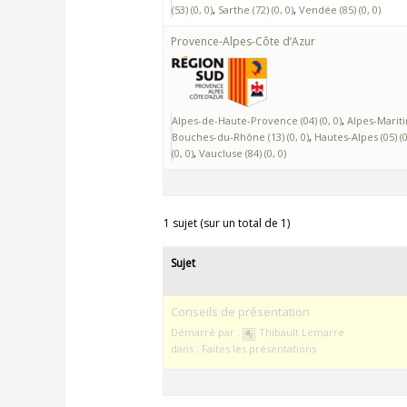
(53) (0, 0)
Sarthe (72) (0, 0)
Vendée (85) (0, 0)
Provence-Alpes-Côte d’Azur
Alpes-de-Haute-Provence (04) (0, 0)
Alpes-Maritim
Bouches-du-Rhône (13) (0, 0)
Hautes-Alpes (05) (0
(0, 0)
Vaucluse (84) (0, 0)
1 sujet (sur un total de 1)
Sujet
Conseils de présentation
Démarré par :
Thibault Lemarre
dans :
Faites les présentations