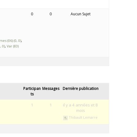
0
0
Aucun Sujet
es (06) (0, 0)
, 0)
Var (83)
Participan
Messages
Dernière publication
ts
1
1
il y a 4 années et 8
mois
Thibault Lemarre