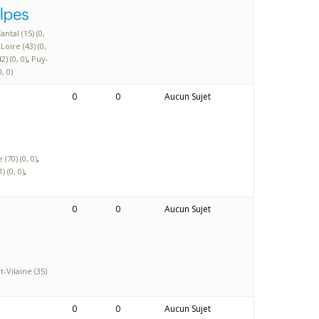
antal (15) (0,
oire (43) (0,
2) (0, 0)
Puy-
, 0)
0
0
Aucun Sujet
(70) (0, 0)
 (0, 0)
0
0
Aucun Sujet
et-Vilaine (35)
0
0
Aucun Sujet