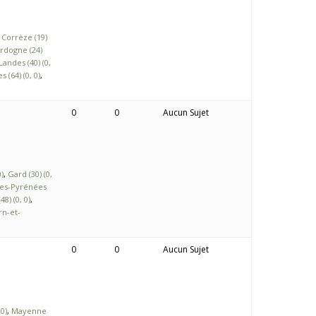
Corrèze (19)
rdogne (24)
Landes (40) (0,
 (64) (0, 0)
0
0
Aucun Sujet
)
Gard (30) (0,
es-Pyrénées
8) (0, 0)
rn-et-
0
0
Aucun Sujet
0)
Mayenne