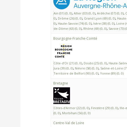
Ain (01) (0, 0)
Allier (03) (0, 0)
Ardèche (07) (0, 0)
C
0)
Drôme (26) (0, 0)
Grand Lyon (69) (0, 0)
Haute-L
0)
Haute-Savoie (74) (0, 0)
Isère (38) (0, 0)
Loire (4
de-Dôme (63) (0, 0)
Rhône (69) (0, 0)
Savoie (73) (0
Bourgogne-Franche-Comté
Côte-d’Or (21) (0, 0)
Doubs (25) (0, 0)
Haute-Saône 
Jura (39) (0, 0)
Nièvre (58) (0, 0)
Saône-et-Loire (71)
Territoire de Belfort (90) (0, 0)
Yonne (89) (0, 0)
Bretagne
Côtes-d’Armor (22) (0, 0)
Finistère (29) (0, 0)
Ille-
(0, 0)
Morbihan (56) (0, 0)
Centre-Val de Loire