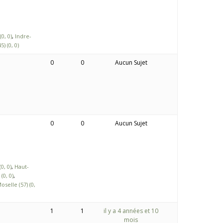
(0, 0)
Indre-
5) (0, 0)
0
0
Aucun Sujet
0
0
Aucun Sujet
0, 0)
Haut-
(0, 0)
oselle (57) (0,
1
1
il y a 4 années et 10
mois