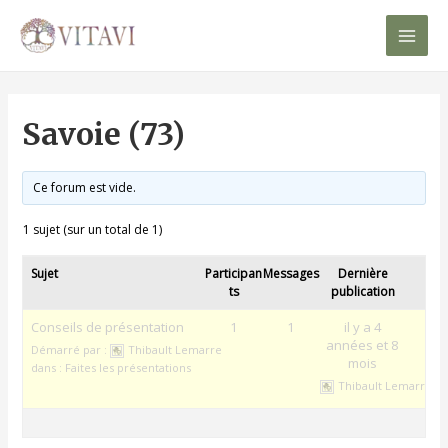
Mai
Men
Savoie (73)
Ce forum est vide.
1 sujet (sur un total de 1)
Sujet
Participan
Messages
Dernière
ts
publication
Conseils de présentation
1
1
il y a 4
années et 8
Démarré par :
Thibault Lemarre
mois
dans :
Faites les présentations
Thibault Lemarre