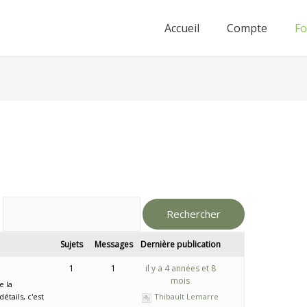
Accueil
Compte
F
Sujets
Messages
Dernière publication
1
1
il y a 4 années et 8
mois
e la
tails, c'est
Thibault Lemarre