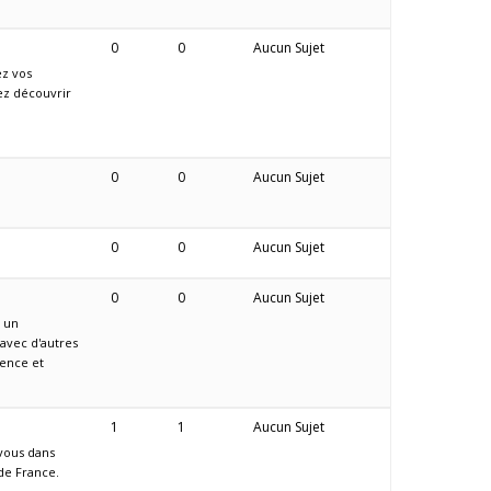
0
0
Aucun Sujet
ez vos
ez découvrir
0
0
Aucun Sujet
0
0
Aucun Sujet
0
0
Aucun Sujet
 un
 avec d'autres
ience et
1
1
Aucun Sujet
vous dans
de France.