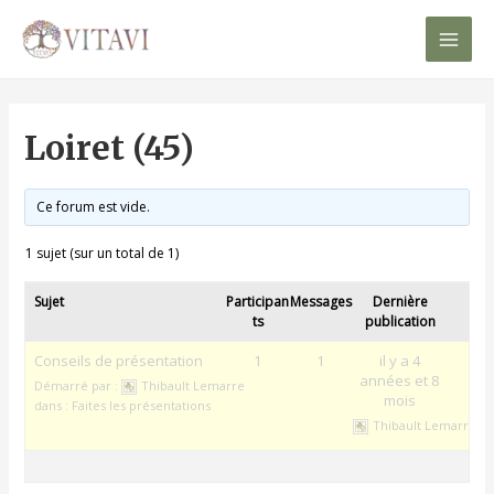
Mai
Men
Loiret (45)
Ce forum est vide.
1 sujet (sur un total de 1)
Sujet
Participan
Messages
Dernière
ts
publication
Conseils de présentation
1
1
il y a 4
années et 8
Démarré par :
Thibault Lemarre
mois
dans :
Faites les présentations
Thibault Lemarre