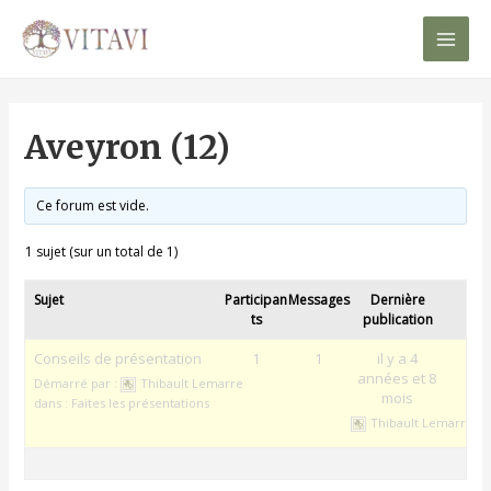
Mai
Men
Aveyron (12)
Ce forum est vide.
1 sujet (sur un total de 1)
Sujet
Participan
Messages
Dernière
ts
publication
Conseils de présentation
1
1
il y a 4
années et 8
Démarré par :
Thibault Lemarre
mois
dans :
Faites les présentations
Thibault Lemarre