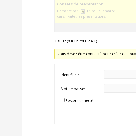
Conseils de présentation
Démarré par :
Thibault Lemarre
dans :
Faites les présentations
1 sujet (sur un total de 1)
Vous devez être connecté pour créer de nouv
Identifiant:
Mot de passe:
Rester connecté