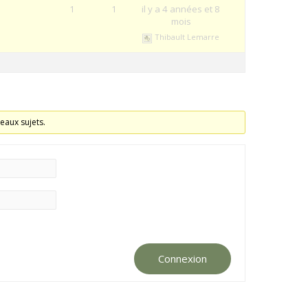
1
1
il y a 4 années et 8
mois
Thibault Lemarre
eaux sujets.
Connexion