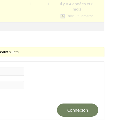
1
1
il y a 4 années et 8
mois
Thibault Lemarre
eaux sujets.
Connexion