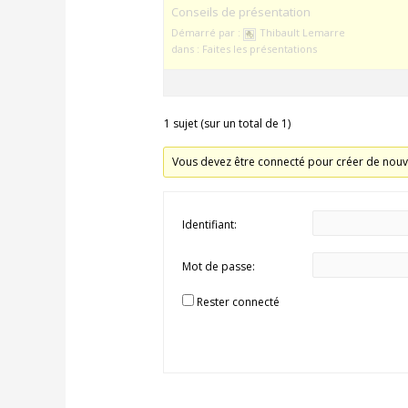
Conseils de présentation
Démarré par :
Thibault Lemarre
dans :
Faites les présentations
1 sujet (sur un total de 1)
Vous devez être connecté pour créer de nouv
Identifiant:
Mot de passe:
Rester connecté