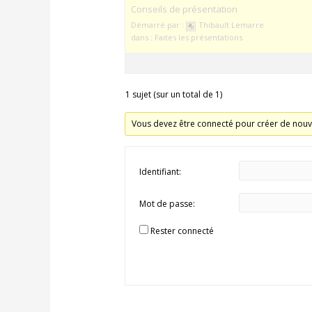
Conseils de présentation
Démarré par :
Thibault Lemarre
dans :
Faites les présentations
1 sujet (sur un total de 1)
Vous devez être connecté pour créer de nouv
Identifiant:
Mot de passe:
Rester connecté