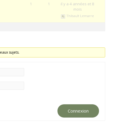
1
1
il y a 4 années et 8
mois
Thibault Lemarre
eaux sujets.
Connexion