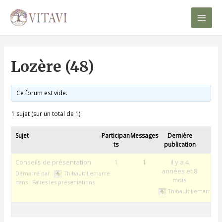
Mai
Men
Lozère (48)
Ce forum est vide.
1 sujet (sur un total de 1)
Sujet
Participan
Messages
Dernière
ts
publication
Conseils de présentation
1
1
il y a 4
années et 8
Démarré par :
Thibault Lemarre
mois
dans :
Faites les présentations
Thibault Lemarre