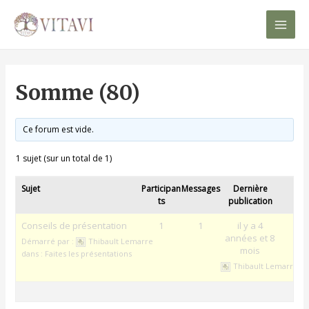
Mai
Men
Somme (80)
Ce forum est vide.
1 sujet (sur un total de 1)
Sujet
Participan
Messages
Dernière
ts
publication
Conseils de présentation
1
1
il y a 4
années et 8
Démarré par :
Thibault Lemarre
mois
dans :
Faites les présentations
Thibault Lemarre