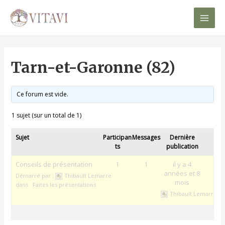
Mai
Men
Tarn-et-Garonne (82)
Ce forum est vide.
1 sujet (sur un total de 1)
Sujet
Participan
Messages
Dernière
ts
publication
Conseils de présentation
1
1
il y a 4
années et 8
Démarré par :
Thibault Lemarre
mois
dans :
Faites les présentations
Thibault Lemarre